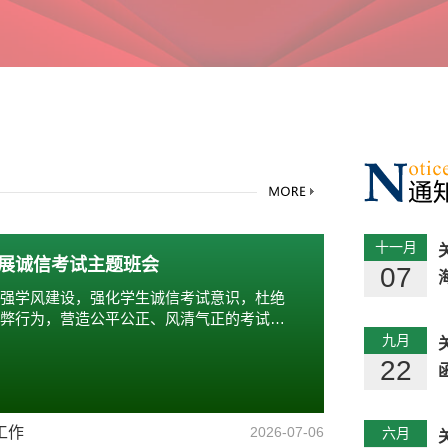
十一月
展诚信考试主题班会
07
强学风建设，强化学生诚信考试意识，杜绝
弊行为，营造公平公正、风清气正的考试氛
九月
22
工作
2026-07-06
六月